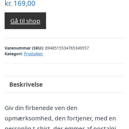
kr.
169,00
Gå til shop
Varenummer (SKU):
8948515534765349557
Kategori:
Produkter
Beskrivelse
Giv din firbenede ven den
opmærksomhed, den fortjener, med en
personlig t-shirt, der emmer af nostalgi