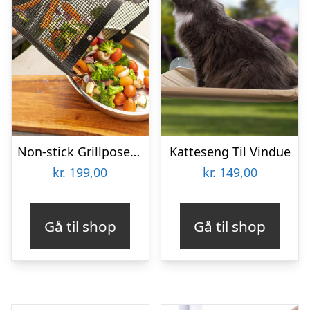
Non-stick Grillposer 2-pak – KitchPro
Katteseng Til Vindue
kr.
199,00
kr.
149,00
Gå til shop
Gå til shop