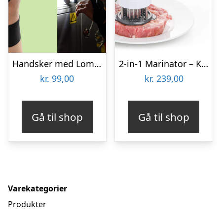
Handsker med Lommelygte – Wibbri
2-in-1 Marinator – KitchPro
kr.
99,00
kr.
239,00
Gå til shop
Gå til shop
Varekategorier
Produkter