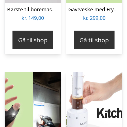
Børste til boremaskine 3-pak – Wibbri
Gaveæske med Frysetørrede Grøntsager
kr.
149,00
kr.
299,00
Gå til shop
Gå til shop