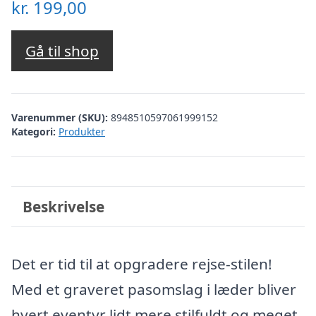
kr.
199,00
Gå til shop
Varenummer (SKU):
8948510597061999152
Kategori:
Produkter
Beskrivelse
Det er tid til at opgradere rejse-stilen!
Med et graveret pasomslag i læder bliver
hvert eventyr lidt mere stilfuldt og meget