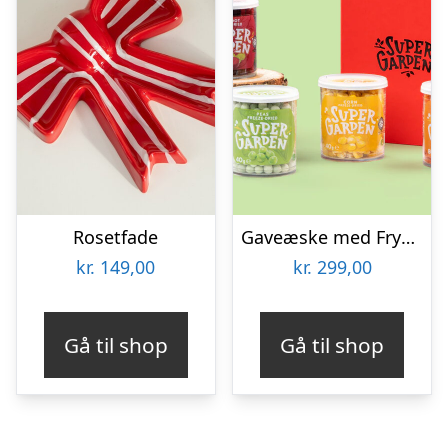
Rosetfade
Gaveæske med Frysetørrede Grøntsager
kr.
149,00
kr.
299,00
Gå til shop
Gå til shop