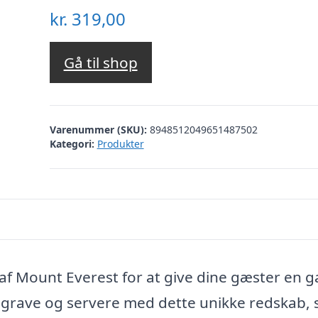
kr.
319,00
Gå til shop
Varenummer (SKU):
8948512049651487502
Kategori:
Produkter
n af Mount Everest for at give dine gæster en 
e, grave og servere med dette unikke redskab,