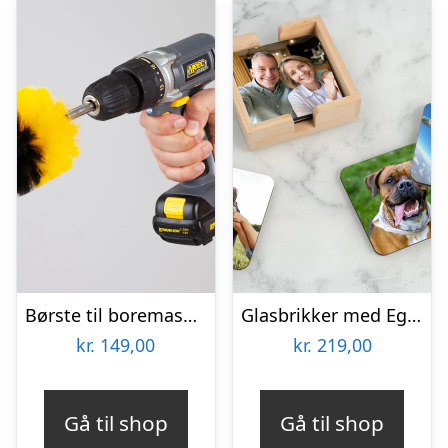
Børste til boremaskine 3-pak – Wibbri
Glasbrikker med Eget Foto – 6-pak
kr.
149,00
kr.
219,00
Gå til shop
Gå til shop