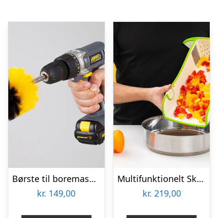
Børste til boremaskine 3-pak – Wibbri
Multifunktionelt Skærebræt – KitchPro
kr.
149,00
kr.
219,00