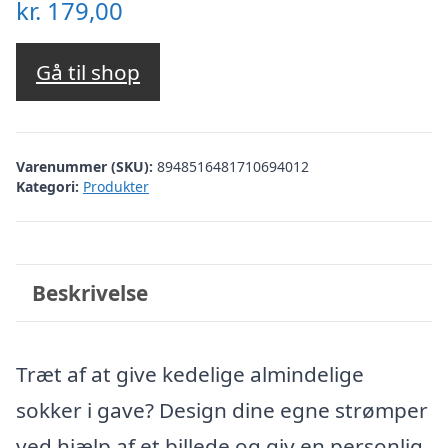
kr.
179,00
Gå til shop
Varenummer (SKU):
8948516481710694012
Kategori:
Produkter
Beskrivelse
Træt af at give kedelige almindelige
sokker i gave? Design dine egne strømper
ved hjælp af et billede og giv en personlig