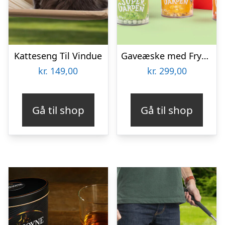
Katteseng Til Vindue
Gaveæske med Frysetørrede Grøntsager
kr.
149,00
kr.
299,00
Gå til shop
Gå til shop