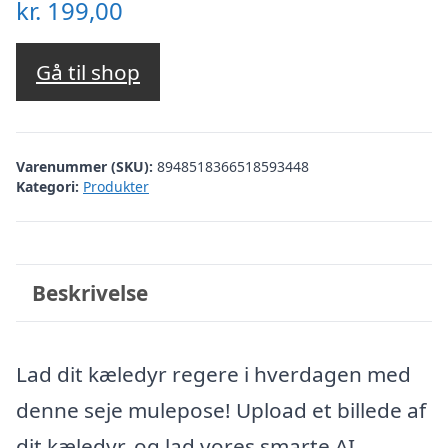
kr.
199,00
Gå til shop
Varenummer (SKU):
8948518366518593448
Kategori:
Produkter
Beskrivelse
Lad dit kæledyr regere i hverdagen med
denne seje mulepose! Upload et billede af
dit kæledyr, og lad vores smarte AI