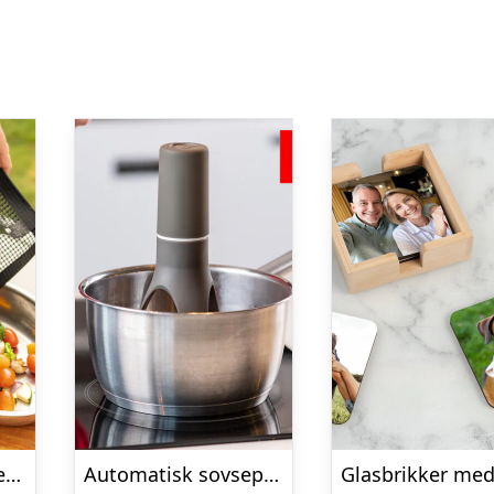
Non-stick Grillposer 2-pak – KitchPro
Automatisk sovsepisker – Stirr