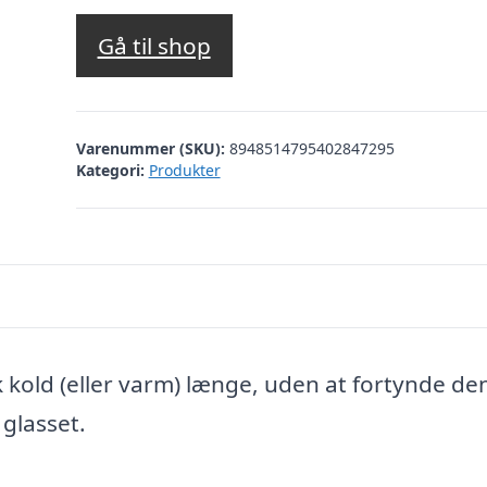
Gå til shop
Varenummer (SKU):
8948514795402847295
Kategori:
Produkter
 kold (eller varm) længe, uden at fortynde de
glasset.