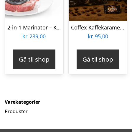
2-in-1 Marinator – KitchPro
Coffex Kaffekarameller Bland-selv slik i kasser 800 gram
kr.
239,00
kr.
95,00
Gå til shop
Gå til shop
Varekategorier
Produkter