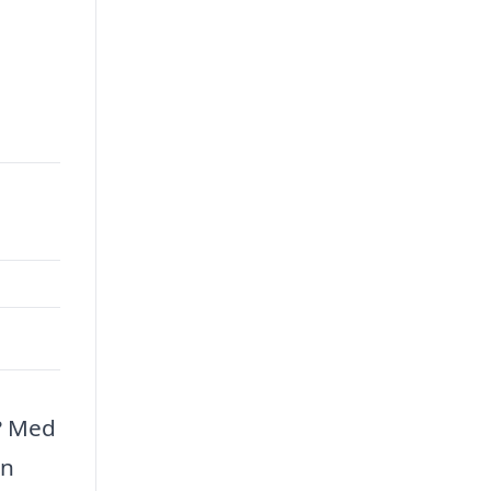
? Med
vn