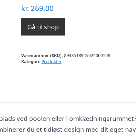
kr.
269,00
Gå til shop
Varenummer (SKU):
8948518945924000108
Kategori:
Produkter
n plads ved poolen eller i omklædningsrummet
binerer du et tidløst design med dit eget na